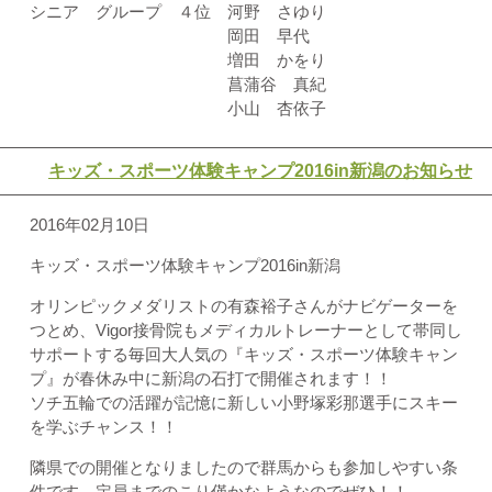
シニア グループ ４位 河野 さゆり
岡田 早代
増田 かをり
菖蒲谷 真紀
小山 杏依子
キッズ・スポーツ体験キャンプ2016in新潟のお知らせ
2016年02月10日
キッズ・スポーツ体験キャンプ2016in新潟
オリンピックメダリストの有森裕子さんがナビゲーターを
つとめ、Vigor接骨院もメディカルトレーナーとして帯同し
サポートする毎回大人気の『キッズ・スポーツ体験キャン
プ』が春休み中に新潟の石打で開催されます！！
ソチ五輪での活躍が記憶に新しい小野塚彩那選手にスキー
を学ぶチャンス！！
隣県での開催となりましたので群馬からも参加しやすい条
件です。定員までのこり僅かなようなのでぜひ！！