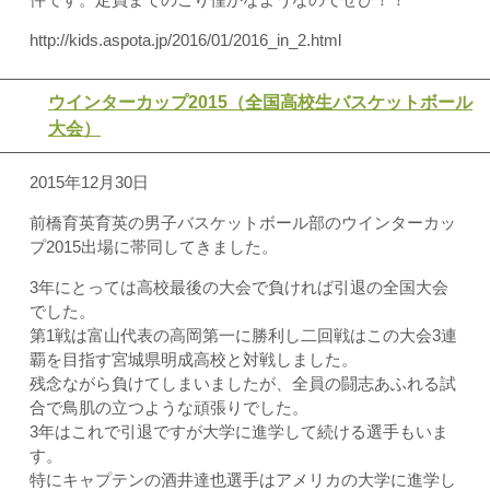
http://kids.aspota.jp/2016/01/2016_in_2.html
ウインターカップ2015（全国高校生バスケットボール
大会）
2015年12月30日
前橋育英育英の男子バスケットボール部のウインターカッ
プ2015出場に帯同してきました。
3年にとっては高校最後の大会で負ければ引退の全国大会
でした。
第1戦は富山代表の高岡第一に勝利し二回戦はこの大会3連
覇を目指す宮城県明成高校と対戦しました。
残念ながら負けてしまいましたが、全員の闘志あふれる試
合で鳥肌の立つような頑張りでした。
3年はこれで引退ですが大学に進学して続ける選手もいま
す。
特にキャプテンの酒井達也選手はアメリカの大学に進学し