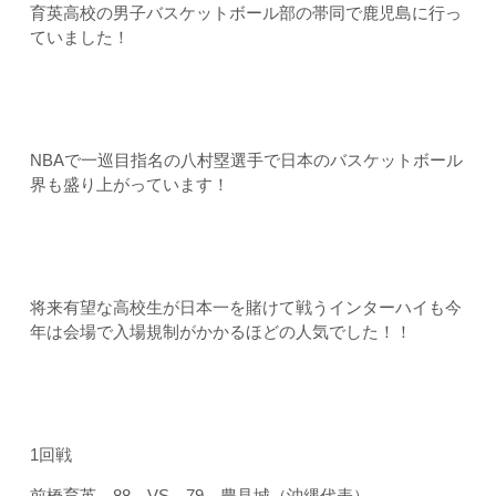
育英高校の男子バスケットボール部の帯同で鹿児島に行っ
ていました！
NBAで一巡目指名の八村塁選手で日本のバスケットボール
界も盛り上がっています！
将来有望な高校生が日本一を賭けて戦うインターハイも今
年は会場で入場規制がかかるほどの人気でした！！
1回戦
前橋育英 88 VS 79 豊見城（沖縄代表）