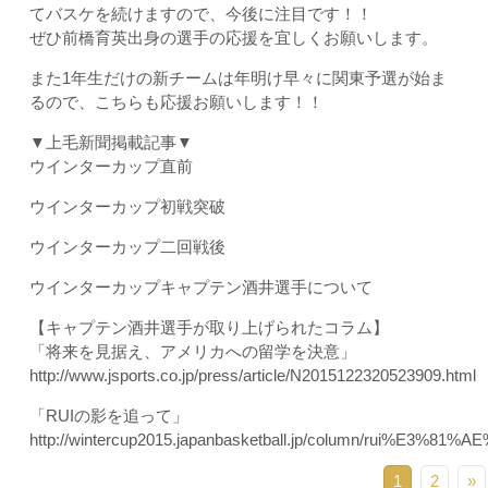
てバスケを続けますので、今後に注目です！！
ぜひ前橋育英出身の選手の応援を宜しくお願いします。
また1年生だけの新チームは年明け早々に関東予選が始ま
るので、こちらも応援お願いします！！
▼上毛新聞掲載記事▼
ウインターカップ直前
ウインターカップ初戦突破
ウインターカップ二回戦後
ウインターカップキャプテン酒井選手について
【キャプテン酒井選手が取り上げられたコラム】
「将来を見据え、アメリカへの留学を決意」
http://www.jsports.co.jp/press/article/N2015122320523909.html
「RUIの影を追って」
http://wintercup2015.japanbasketball.jp/column/ru
1
2
»